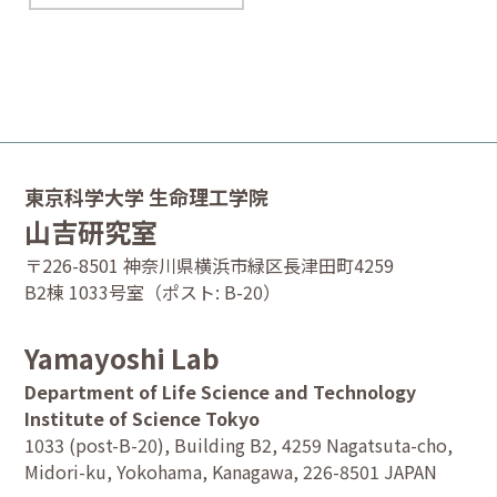
山吉教授のインタビュー記事がヤクルト広報誌「ヘルシス
ト」に掲載されました！
2026.2.1
木村聡一郎さんの解説記事がファルマシアに掲載されまし
た！
2026.1.15
東京科学大学 生命理工学院
三瓶助教、白濱裕章さん、山吉教授の研究成果がプレスリリ
ースされました！
山吉研究室
〒226-8501 神奈川県横浜市緑区長津田町4259
2026.1.7
B2棟 1033号室（ポスト: B-20）
三瓶助教、白濱裕章さん、山吉教授の研究成果が Journal of
the American Chemical Society 誌に掲載されました。本研
究は大阪大学の堂野主税准教授、上智大学の近藤次郎教授、
Yamayoshi Lab
東北大学の和田健彦教授との共同研究です。
Department of Life Science and Technology
2025.10.27
Institute of Science Tokyo
YSEP学生と3年生の歓迎会を行いました！
1033 (post-B-20), Building B2, 4259 Nagatsuta-cho,
Midori-ku, Yokohama, Kanagawa, 226-8501 JAPAN
2025.10.7