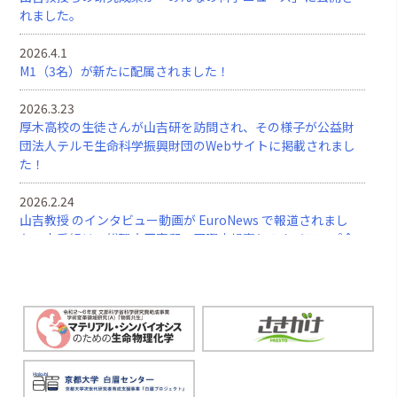
れました。
2026.4.1
M1（3名）が新たに配属されました！
2026.3.23
厚木高校の生徒さんが山吉研を訪問され、その様子が公益財
団法人テルモ生命科学振興財団のWebサイトに掲載されまし
た！
2026.2.24
山吉教授 のインタビュー動画が EuroNews で報道されまし
た！本番組は、総理⼤⾂官邸・国際広報室とのタイアップ企
画です。
2026.2.16
人間医療科学技術コース修士論文計画論第一において、井手
伽香さんが優秀プレゼンテーション賞を受賞しました。おめ
でとうございます！
2026.2.12